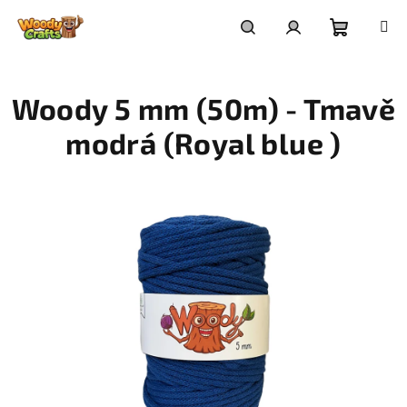
Přejít
na
Nákupní
Hledat
Přihlášení
obsah
Woody 5 mm (50m) - Tmavě
košík
modrá (Royal blue )