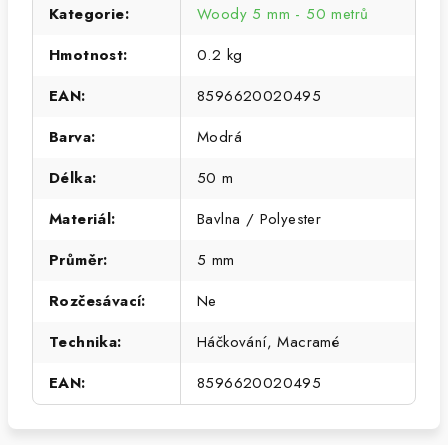
Kategorie
:
Woody 5 mm - 50 metrů
Hmotnost
:
0.2 kg
EAN
:
8596620020495
Barva
:
Modrá
Délka
:
50 m
Materiál
:
Bavlna / Polyester
Průměr
:
5 mm
Rozčesávací
:
Ne
Technika
:
Háčkování, Macramé
EAN
:
8596620020495