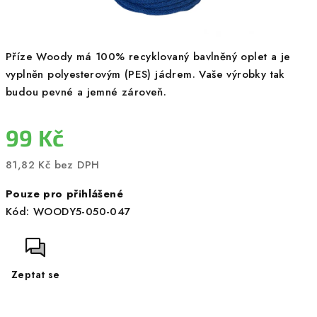
Příze Woody má 100% recyklovaný bavlněný oplet a je
vyplněn polyesterovým (PES) jádrem. Vaše výrobky tak
budou pevné a jemné zároveň.
99 Kč
81,82 Kč bez DPH
Měrná
Pouze pro přihlášené
cena:
Kód:
WOODY5-050-047
Zeptat se