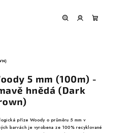
Hledat
Přihlášení
Nákupní
košík
WN)
oody 5 mm (100m) -
mavě hnědá (Dark
rown)
logická příze Woody o průměru 5 mm v
ných barvách je vyrobena ze 100% recyklované