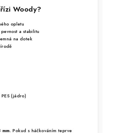
 přízi Woody?
ného opletu
pevnost a stabilitu
íjemná na dotek
řírodě
 PES (jádro)
8 mm
. Pokud s háčkováním teprve