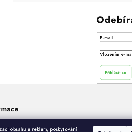
Odebír
E-mail
Vložením e-mai
Přihlásit se
rmace
izaci obsahu a reklam, poskytování