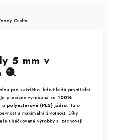
ody Crafts
dy 5 mm v
 🧶
olbu pro každého, kdo hledá prvotřídní
. Je precizně vyrobena ze
100%
a o
polyesterové (PES) jádro
. Tato
evnost a maximální životnost. Díky
vaše uháčkované výrobky si zachovají