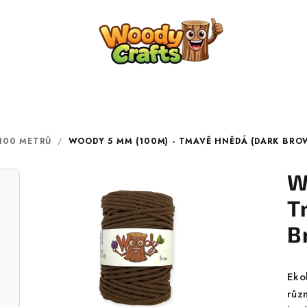
100 METRŮ
/
WOODY 5 MM (100M) - TMAVĚ HNĚDÁ (DARK BRO
W
T
B
Eko
růz