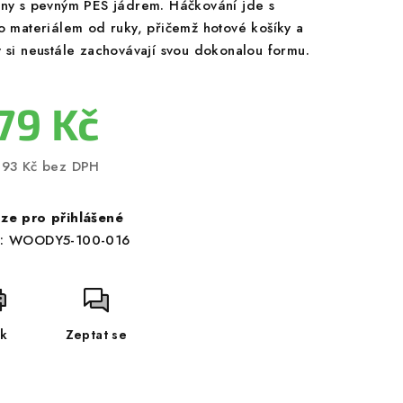
lny s pevným PES jádrem. Háčkování jde s
to materiálem od ruky, přičemž hotové košíky a
y si neustále zachovávají svou dokonalou formu.
79 Kč
,93 Kč bez DPH
ná
a:
ze pro přihlášené
:
WOODY5-100-016
sk
Zeptat se