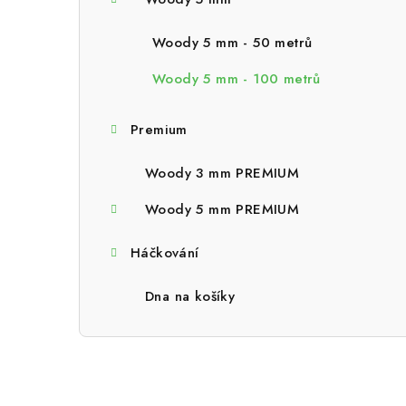
a
n
Woody 5 mm - 50 metrů
n
Woody 5 mm - 100 metrů
í
Premium
p
a
Woody 3 mm PREMIUM
n
Woody 5 mm PREMIUM
e
Háčkování
l
Dna na košíky