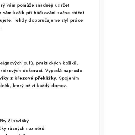
terý vám pomůže snadněji udržet
e vám košík při háčkování začne stáčet
ahujete. Tehdy doporučujeme styl práce
.
signových pufů, praktických košíků,
teriérových dekorací. Vypadá naprosto
víky z březové překližky
. Spojením
plněk, který oživí každý domov.
žky či sedáky
íčky různých rozměrů