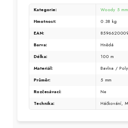
Kategorie
:
Woody 5 mm 
Hmotnost
:
0.38 kg
EAN
:
859662000
Barva
:
Hnědá
Délka
:
100 m
Materiál
:
Bavlna / Poly
Průměr
:
5 mm
Rozčesávací
:
Ne
Technika
:
Háčkování, 