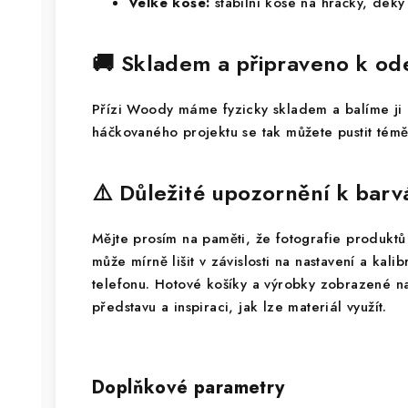
Velké koše:
stabilní koše na hračky, dek
🚚 Skladem a připraveno k od
Přízi Woody máme fyzicky skladem a balíme ji r
háčkovaného projektu se tak můžete pustit témě
⚠️ Důležité upozornění k bar
Mějte prosím na paměti, že fotografie produktů 
může mírně lišit v závislosti na nastavení a kali
telefonu. Hotové košíky a výrobky zobrazené na
představu a inspiraci, jak lze materiál využít.
Doplňkové parametry