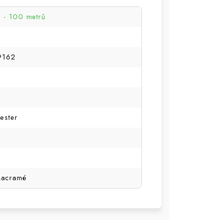
- 100 metrů
9162
ester
Macramé