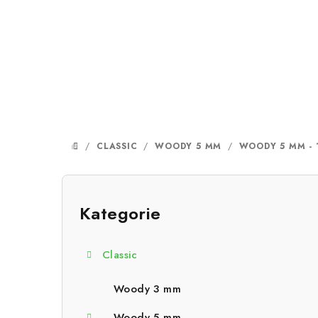
Přejít
na
obsah
/
CLASSIC
/
WOODY 5 MM
/
WOODY 5 MM - 
DOMŮ
P
o
Kategorie
Přeskočit
kategorie
s
Classic
t
r
Woody 3 mm
Woody 5 mm