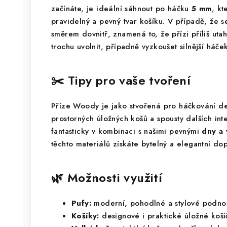
začínáte, je ideální sáhnout po háčku
5 mm
, k
pravidelný a pevný tvar košíku. V případě, že s
směrem dovnitř, znamená to, že přízi příliš ut
trochu uvolnit, případně vyzkoušet silnější háček
✂️ Tipy pro vaše tvoření
Příze Woody je jako stvořená pro háčkování de
prostorných úložných košů a spousty dalších in
fantasticky v kombinaci s našimi pevnými
dny a 
těchto materiálů získáte bytelný a elegantní do
🌿 Možnosti využití
Pufy:
moderní, pohodlné a stylové podno
Košíky:
designové i praktické úložné koš