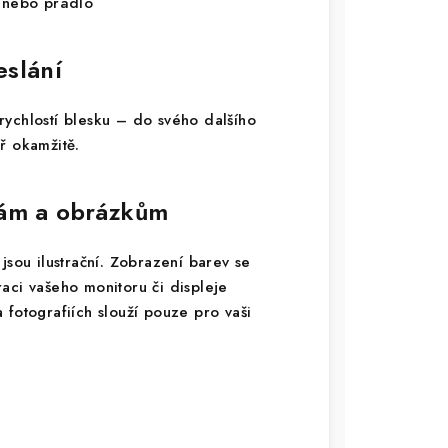
y nebo prádlo
eslání
ychlostí blesku – do svého dalšího
ř okamžitě.
vám a obrázkům
jsou ilustrační. Zobrazení barev se
braci vašeho monitoru či displeje
 fotografiích slouží pouze pro vaši