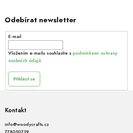
Odebírat newsletter
E-mail
Vložením e-mailu souhlasíte s
podmínkami ochrany
osobních údajů
Přihlásit se
Z
á
p
Kontakt
a
info
@
woodycrafts.cz
t
778050739