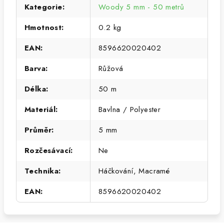
Kategorie
:
Woody 5 mm - 50 metrů
Hmotnost
:
0.2 kg
EAN
:
8596620020402
Barva
:
Růžová
Délka
:
50 m
Materiál
:
Bavlna / Polyester
Průměr
:
5 mm
Rozčesávací
:
Ne
Technika
:
Háčkování, Macramé
EAN
:
8596620020402