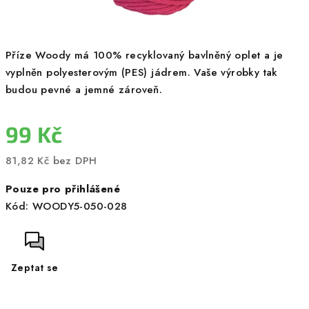
Příze Woody má 100% recyklovaný bavlněný oplet a je
vyplněn polyesterovým (PES) jádrem. Vaše výrobky tak
budou pevné a jemné zároveň.
99 Kč
81,82 Kč bez DPH
Měrná
Pouze pro přihlášené
cena:
Kód:
WOODY5-050-028
Zeptat se