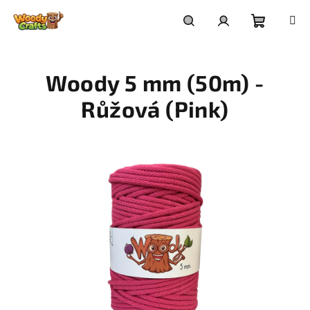
Přejít
na
Nákupní
Hledat
Přihlášení
obsah
Woody 5 mm (50m) -
košík
Růžová (Pink)