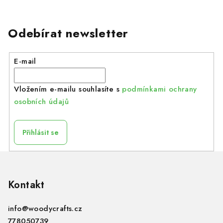
Odebírat newsletter
E-mail
Vložením e-mailu souhlasíte s
podmínkami ochrany
osobních údajů
Přihlásit se
Z
á
p
Kontakt
a
info
@
woodycrafts.cz
t
778050739