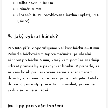
Délka návinu: 100 m
Průměr: 5 mm
Složení: 100% recyklovaná bavlna (oplet), PES
(jádro)
🪡 Jaký vybrat háček?
Pro tuto přízi doporučujeme velikost háčku
5–8 mm
.
Pokud s háčkováním teprve začínáte, je ideální
sáhnout po háčku
5 mm
, který vám pomůže snadněji
udržet pravidelný a pevný tvar košíku. V případě, že
se vám košík při háčkování začne stáčet směrem
dovnitř, znamená to, že přízi příliš utahujete. Tehdy
doporučujeme styl práce trochu uvolnit, případně
vyzkoušet silnější háček.
✂️ Tipy pro vaše tvoření