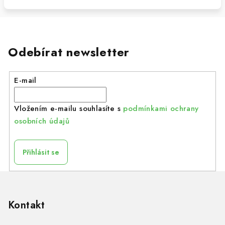
Odebírat newsletter
E-mail
Vložením e-mailu souhlasíte s
podmínkami ochrany
osobních údajů
Přihlásit se
Z
á
p
Kontakt
a