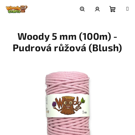
Přejít
na
Nákupní
Hledat
Přihlášení
obsah
Woody 5 mm (100m) -
košík
Pudrová růžová (Blush)