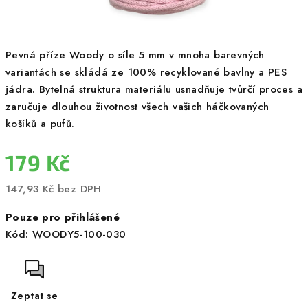
Pevná příze Woody o síle 5 mm v mnoha barevných
variantách se skládá ze 100% recyklované bavlny a PES
jádra. Bytelná struktura materiálu usnadňuje tvůrčí proces a
zaručuje dlouhou životnost všech vašich háčkovaných
košíků a pufů.
179 Kč
147,93 Kč bez DPH
Měrná
Pouze pro přihlášené
cena:
Kód:
WOODY5-100-030
Zeptat se