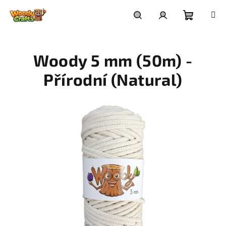
Přejít
na
Nákupní
Hledat
Přihlášení
obsah
Woody 5 mm (50m) -
košík
Přírodní (Natural)