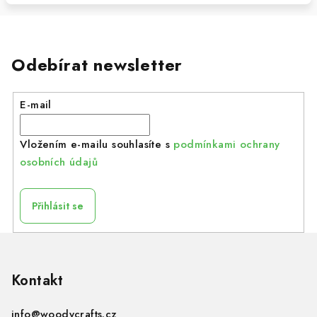
Odebírat newsletter
E-mail
Vložením e-mailu souhlasíte s
podmínkami ochrany
osobních údajů
Přihlásit se
Z
á
p
Kontakt
a
info
@
woodycrafts.cz