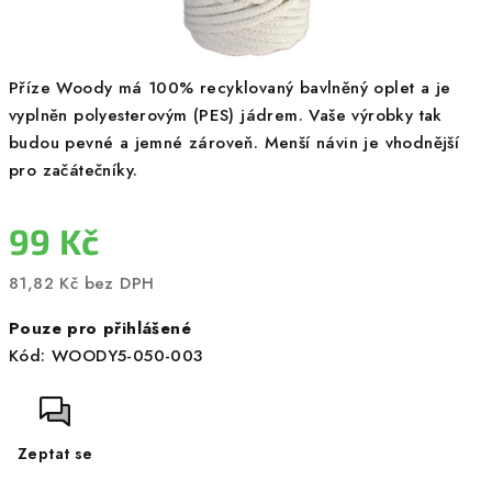
Příze Woody má 100% recyklovaný bavlněný oplet a je
vyplněn polyesterovým (PES) jádrem. Vaše výrobky tak
budou pevné a jemné zároveň. Menší návin je vhodnější
pro začátečníky.
99 Kč
81,82 Kč bez DPH
Měrná
Pouze pro přihlášené
cena:
Kód:
WOODY5-050-003
Zeptat se