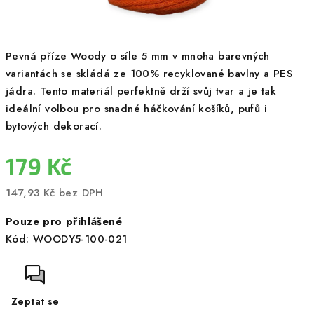
Pevná příze Woody o síle 5 mm v mnoha barevných
variantách se skládá ze 100% recyklované bavlny a PES
jádra. Tento materiál perfektně drží svůj tvar a je tak
ideální volbou pro snadné háčkování košíků, pufů i
bytových dekorací.
179 Kč
147,93 Kč bez DPH
Měrná
Pouze pro přihlášené
cena:
Kód:
WOODY5-100-021
Zeptat se