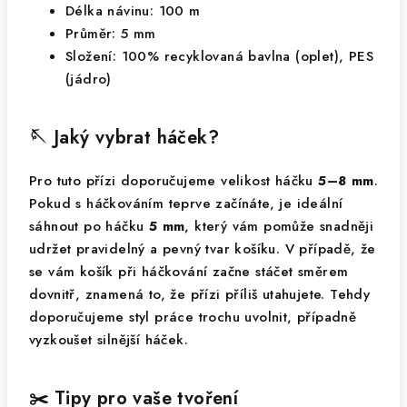
Délka návinu: 100 m
Průměr: 5 mm
Složení: 100% recyklovaná bavlna (oplet), PES
(jádro)
🪡 Jaký vybrat háček?
Pro tuto přízi doporučujeme velikost háčku
5–8 mm
.
Pokud s háčkováním teprve začínáte, je ideální
sáhnout po háčku
5 mm
, který vám pomůže snadněji
udržet pravidelný a pevný tvar košíku. V případě, že
se vám košík při háčkování začne stáčet směrem
dovnitř, znamená to, že přízi příliš utahujete. Tehdy
doporučujeme styl práce trochu uvolnit, případně
vyzkoušet silnější háček.
✂️ Tipy pro vaše tvoření