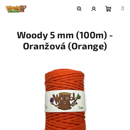
Přejít
na
Nákupní
Hledat
Přihlášení
obsah
Woody 5 mm (100m) -
košík
Oranžová (Orange)