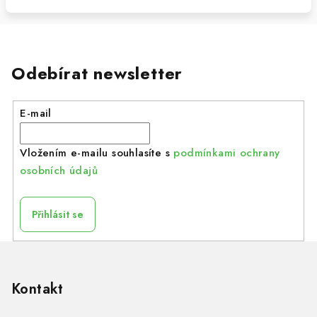
Odebírat newsletter
E-mail
Vložením e-mailu souhlasíte s
podmínkami ochrany
osobních údajů
Přihlásit se
Z
á
p
Kontakt
a