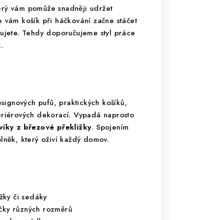
terý vám pomůže snadněji udržet
e vám košík při háčkování začne stáčet
ahujete. Tehdy doporučujeme styl práce
.
signových pufů, praktických košíků,
teriérových dekorací. Vypadá naprosto
víky z březové překližky
. Spojením
plněk, který oživí každý domov.
žky či sedáky
íčky různých rozměrů