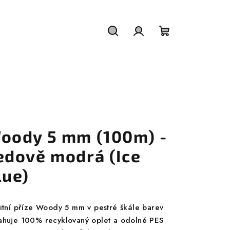
Hledat
Přihlášení
Nákupní
košík
oody 5 mm (100m) -
edově modrá (Ice
lue)
litní příze Woody 5 mm v pestré škále barev
ahuje 100% recyklovaný oplet a odolné PES