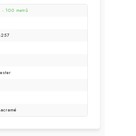
- 100 metrů
4257
ester
Macramé