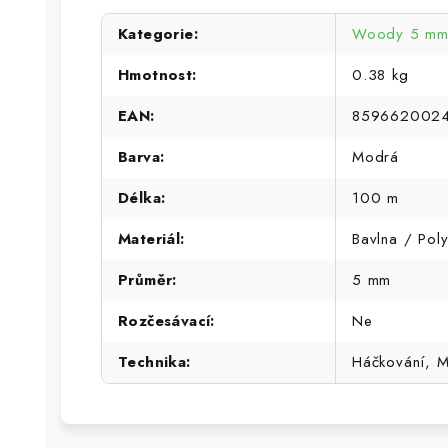
Kategorie
:
Woody 5 mm 
Hmotnost
:
0.38 kg
EAN
:
859662002
Barva
:
Modrá
Délka
:
100 m
Materiál
:
Bavlna / Poly
Průměr
:
5 mm
Rozčesávací
:
Ne
Technika
:
Háčkování, 