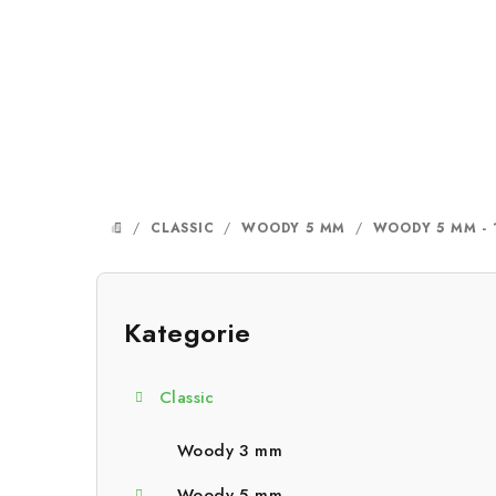
Přejít
na
obsah
/
CLASSIC
/
WOODY 5 MM
/
WOODY 5 MM - 
DOMŮ
P
o
Kategorie
Přeskočit
kategorie
s
Classic
t
r
Woody 3 mm
Woody 5 mm