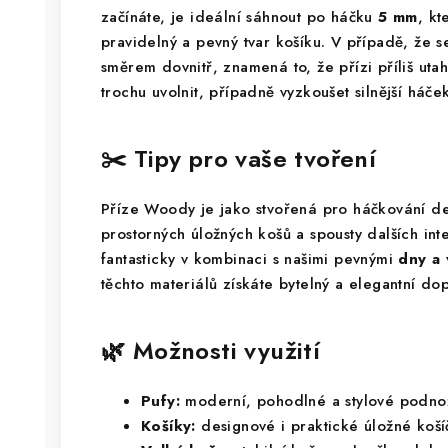
začínáte, je ideální sáhnout po háčku
5 mm
, k
pravidelný a pevný tvar košíku. V případě, že s
směrem dovnitř, znamená to, že přízi příliš ut
trochu uvolnit, případně vyzkoušet silnější háček
✂️ Tipy pro vaše tvoření
Příze Woody je jako stvořená pro háčkování de
prostorných úložných košů a spousty dalších in
fantasticky v kombinaci s našimi pevnými
dny a 
těchto materiálů získáte bytelný a elegantní do
🌿 Možnosti využití
Pufy:
moderní, pohodlné a stylové podno
Košíky:
designové i praktické úložné koš