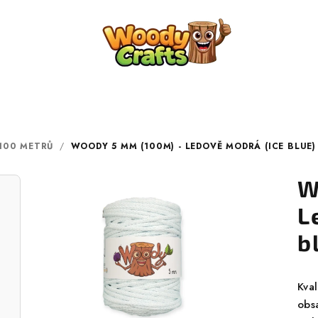
100 METRŮ
/
WOODY 5 MM (100M) - LEDOVĚ MODRÁ (ICE BLUE)
W
L
b
Kva
obs