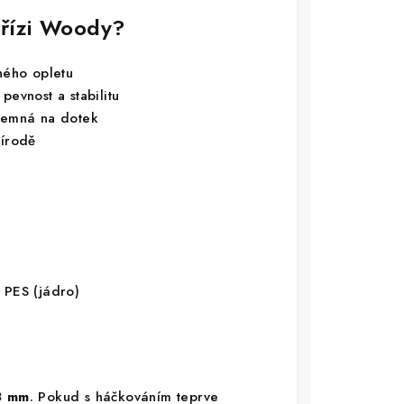
 přízi Woody?
ného opletu
pevnost a stabilitu
íjemná na dotek
řírodě
 PES (jádro)
8 mm
. Pokud s háčkováním teprve