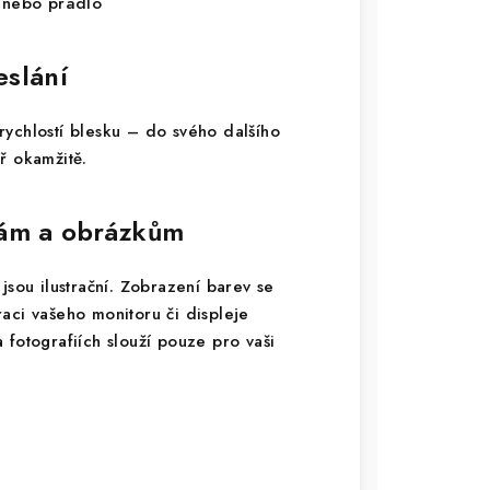
y nebo prádlo
eslání
ychlostí blesku – do svého dalšího
ř okamžitě.
vám a obrázkům
jsou ilustrační. Zobrazení barev se
braci vašeho monitoru či displeje
 fotografiích slouží pouze pro vaši