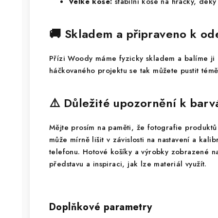
Velké koše:
stabilní koše na hračky, dek
🚚 Skladem a připraveno k od
Přízi Woody máme fyzicky skladem a balíme ji r
háčkovaného projektu se tak můžete pustit témě
⚠️ Důležité upozornění k bar
Mějte prosím na paměti, že fotografie produktů 
může mírně lišit v závislosti na nastavení a kali
telefonu. Hotové košíky a výrobky zobrazené na
představu a inspiraci, jak lze materiál využít.
Doplňkové parametry