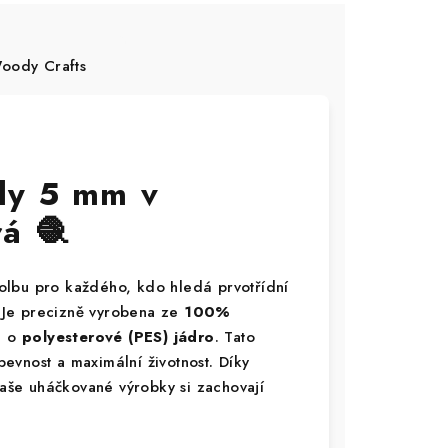
ody Crafts
dy 5 mm v
á 🧶
olbu pro každého, kdo hledá prvotřídní
. Je precizně vyrobena ze
100%
a o
polyesterové (PES) jádro
. Tato
evnost a maximální životnost. Díky
vaše uháčkované výrobky si zachovají