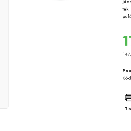
jádr
tak
puf
1
147
Měr
cen
Pou
Kód
Ti