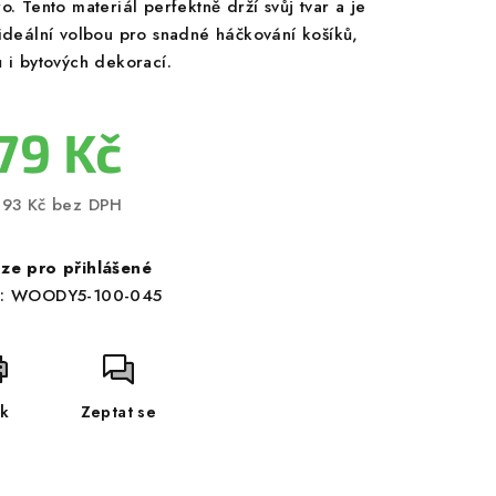
o. Tento materiál perfektně drží svůj tvar a je
 ideální volbou pro snadné háčkování košíků,
ů i bytových dekorací.
79 Kč
,93 Kč bez DPH
ná
a:
ze pro přihlášené
:
WOODY5-100-045
sk
Zeptat se