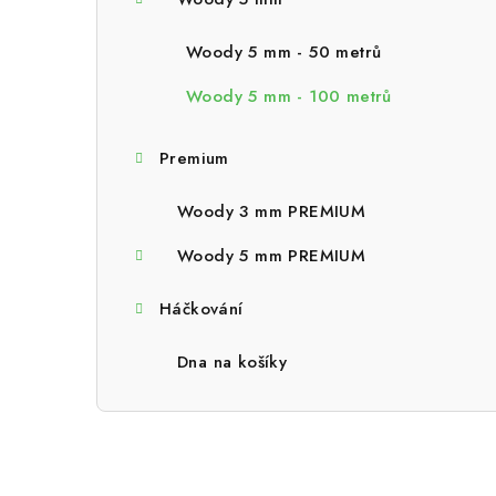
a
n
Woody 5 mm - 50 metrů
n
Woody 5 mm - 100 metrů
í
Premium
p
a
Woody 3 mm PREMIUM
n
Woody 5 mm PREMIUM
e
Háčkování
l
Dna na košíky