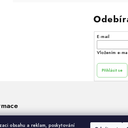
Odebír
E-mail
Vložením e-mai
Přihlásit se
rmace
izaci obsahu a reklam, poskytování