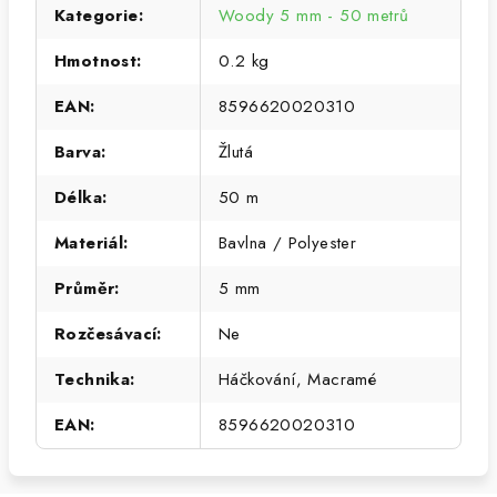
Kategorie
:
Woody 5 mm - 50 metrů
Hmotnost
:
0.2 kg
EAN
:
8596620020310
Barva
:
Žlutá
Délka
:
50 m
Materiál
:
Bavlna / Polyester
Průměr
:
5 mm
Rozčesávací
:
Ne
Technika
:
Háčkování, Macramé
EAN
:
8596620020310