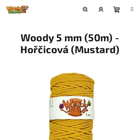
Přejít
na
Nákupní
Hledat
Přihlášení
obsah
Woody 5 mm (50m) -
košík
Hořčicová (Mustard)