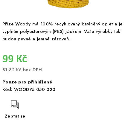
Příze Woody má 100% recyklovaný bavlněný oplet a je
vyplněn polyesterovým (PES) jádrem. Vaše výrobky tak
budou pevné a jemné zároveň.
99 Kč
81,82 Kč bez DPH
Měrná
Pouze pro přihlášené
cena:
Kód:
WOODY5-050-020
Zeptat se