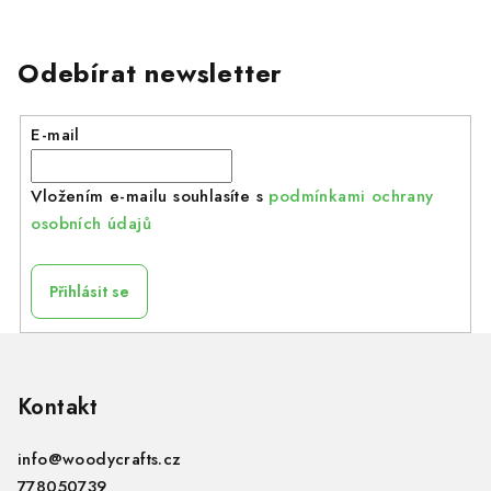
Odebírat newsletter
E-mail
Vložením e-mailu souhlasíte s
podmínkami ochrany
osobních údajů
Přihlásit se
Z
á
p
Kontakt
a
info
@
woodycrafts.cz
t
778050739