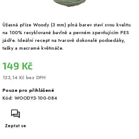
Úžasná příze Woody (3 mm) plná barev staví svou kvalitu
na 100% recyklované bavlně a pevném zpevňujícím PES
jádře. Ideální recept na tvarově dokonalé podsedáky,
tašky a macramé květináče.
149 Kč
123,14 Kč bez DPH
Měrná
Pouze pro přihlášené
cena:
Kód:
WOODY3-100-084
Zeptat se