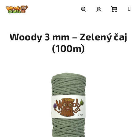
Přejít
na
Nákupní
Hledat
Přihlášení
obsah
Woody 3 mm – Zelený čaj
košík
(100m)