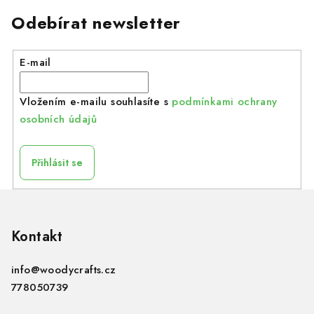
Odebírat newsletter
E-mail
Vložením e-mailu souhlasíte s
podmínkami ochrany
osobních údajů
Přihlásit se
Z
á
p
Kontakt
a
info
@
woodycrafts.cz
t
778050739
í