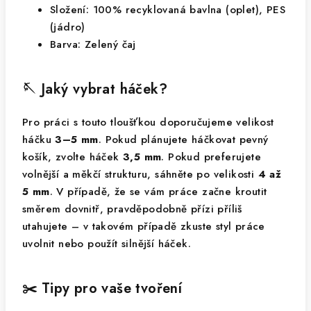
Složení: 100% recyklovaná bavlna (oplet), PES
(jádro)
Barva: Zelený čaj
🪡 Jaký vybrat háček?
Pro práci s touto tloušťkou doporučujeme velikost
háčku
3–5 mm
. Pokud plánujete háčkovat pevný
košík, zvolte háček
3,5 mm
. Pokud preferujete
volnější a měkčí strukturu, sáhněte po velikosti
4 až
5 mm
. V případě, že se vám práce začne kroutit
směrem dovnitř, pravděpodobně přízi příliš
utahujete – v takovém případě zkuste styl práce
uvolnit nebo použít silnější háček.
✂️ Tipy pro vaše tvoření