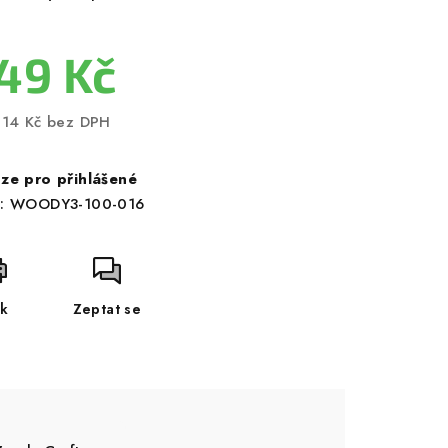
49 Kč
,14 Kč bez DPH
ná
a:
ze pro přihlášené
:
WOODY3-100-016
sk
Zeptat se