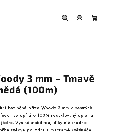
Hledat
Přihlášení
Nákupní
košík
oody 3 mm – Tmavě
nědá (100m)
litní bavlněná příze Woody 3 mm v pestrých
tínech se opírá o 100% recyklovaný oplet a
jádro. Vyniká stabilitou, díky níž snadno
voříte stylová pouzdra a macramé květináče.