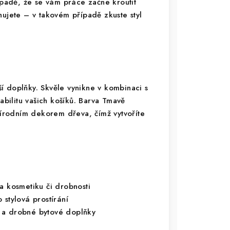
ípadě, že se vám práce začne kroutit
hujete – v takovém případě zkuste styl
í doplňky. Skvěle vynikne v kombinaci s
stabilitu vašich košíků. Barva Tmavě
přírodním dekorem dřeva, čímž vytvoříte
a kosmetiku či drobnosti
 stylová prostírání
 a drobné bytové doplňky