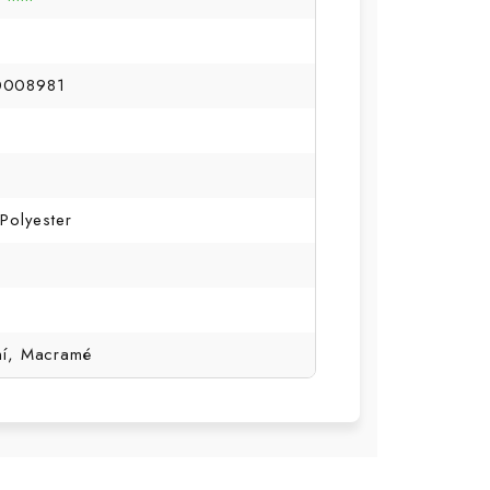
0008981
Polyester
ní, Macramé