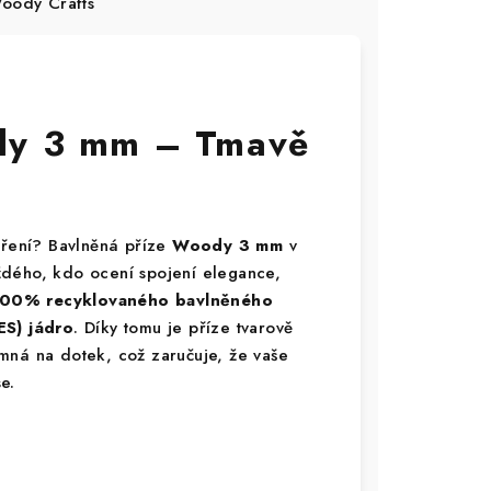
ody Crafts
dy 3 mm – Tmavě
oření? Bavlněná příze
Woody 3 mm
v
ždého, kdo ocení spojení elegance,
00% recyklovaného bavlněného
ES) jádro
. Díky tomu je příze tvarově
mná na dotek, což zaručuje, že vaše
e.