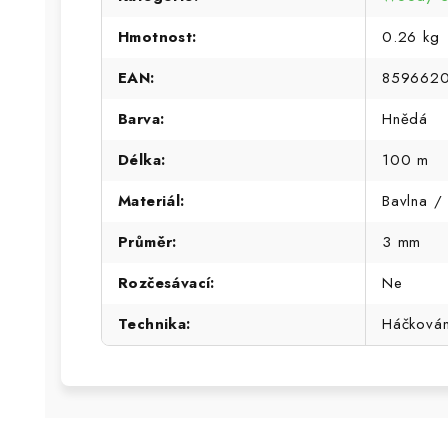
Hmotnost
:
0.26 kg
EAN
:
859662
Barva
:
Hnědá
Délka
:
100 m
Materiál
:
Bavlna / 
Průměr
:
3 mm
Rozčesávací
:
Ne
Technika
:
Háčková