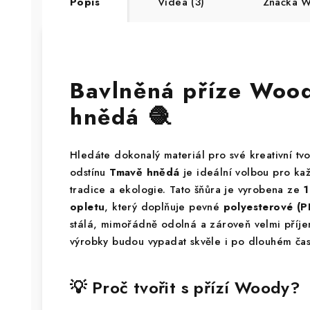
Popis
Videa (3)
Značka
Wo
Bavlněná příze Woo
hnědá 🧶
Hledáte dokonalý materiál pro své kreativní tv
odstínu
Tmavě hnědá
je ideální volbou pro ka
tradice a ekologie. Tato šňůra je vyrobena ze
1
opletu
, který doplňuje pevné
polyesterové (P
stálá, mimořádně odolná a zároveň velmi příje
výrobky budou vypadat skvěle i po dlouhém čas
💡 Proč tvořit s přízí Woody?