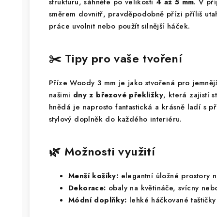
strukturu, sáhněte po velikosti
4 až 5 mm
. V př
směrem dovnitř, pravděpodobně přízi příliš uta
práce uvolnit nebo použít silnější háček.
✂️ Tipy pro vaše tvoření
Příze Woody 3 mm je jako stvořená pro jemnějš
našimi
dny z březové překližky
, která zajistí 
hnědá je naprosto fantastická a krásně ladí s 
stylový doplněk do každého interiéru.
🌿 Možnosti využití
Menší košíky:
elegantní úložné prostory n
Dekorace:
obaly na květináče, svícny nebo
Módní doplňky:
lehké háčkované taštičky