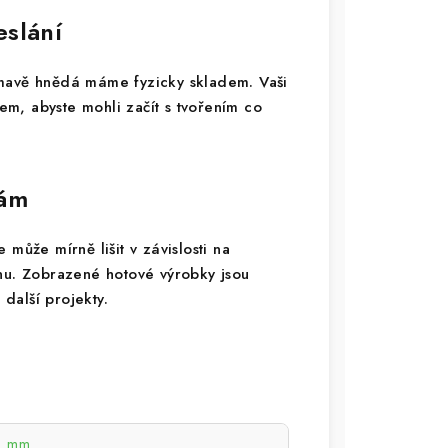
eslání
Tmavě hnědá máme fyzicky skladem. Vaši
m, abyste mohli začít s tvořením co
vám
může mírně lišit v závislosti na
onu. Zobrazené hotové výrobky jsou
 další projekty.
3 mm