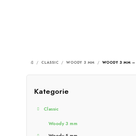
Přejít
na
obsah
/
CLASSIC
/
WOODY 3 MM
/
WOODY 3 MM –
DOMŮ
P
o
Kategorie
Přeskočit
kategorie
s
Classic
t
r
Woody 3 mm
Woody 5 mm