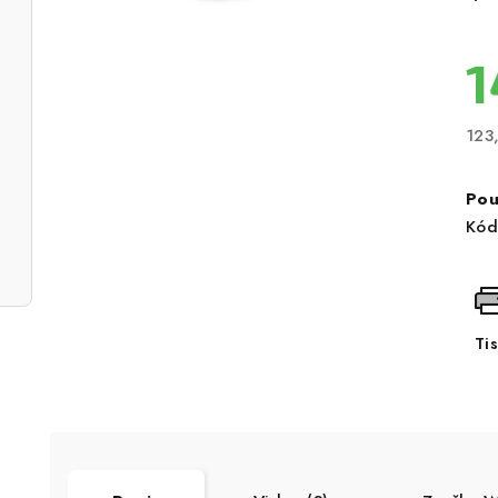
1
123
Měr
cen
Pou
Kód
Ti