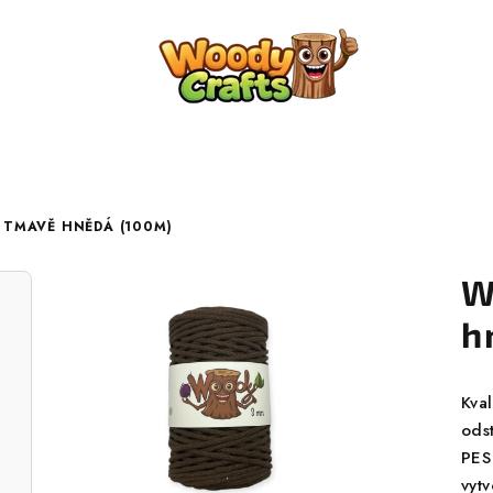
 TMAVĚ HNĚDÁ (100M)
W
h
Kva
ods
PES 
vyt