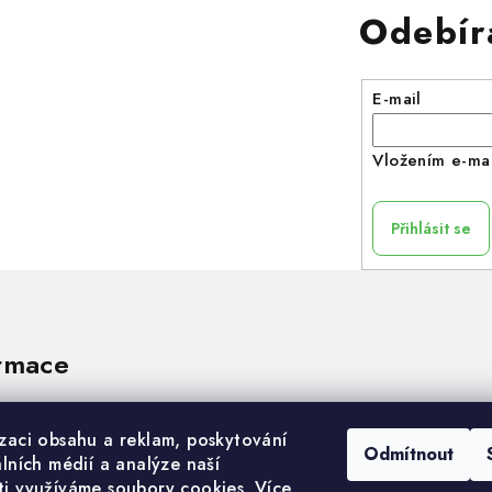
Odebír
E-mail
Vložením e-mai
Přihlásit se
rmace
izaci obsahu a reklam, poskytování
Odmítnout
álních médií a analýze naší
ti využíváme soubory cookies. Více