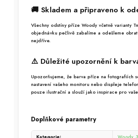
🚚 Skladem a připraveno k od
Všechny odstíny příze Woody včetně varianty 
objednávku pečlivě zabalíme a odešleme obrate
nejdříve.
⚠️ Důležité upozornění k bar
Upozorňujeme, že barva příze na fotografiích se 
nastavení vašeho monitoru nebo displeje telef
pouze ilustrační a slouží jako inspirace pro vaše
Doplňkové parametry
Kategorie
:
Woody 