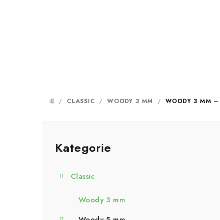
Přejít
na
obsah
/
CLASSIC
/
WOODY 3 MM
/
WOODY 3 MM – 
DOMŮ
P
o
Kategorie
Přeskočit
kategorie
s
Classic
t
r
Woody 3 mm
Woody 5 mm