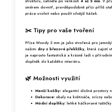
strukturu, sáhněte po velikosti
4 až 5 mm
. V př
směrem dovnitř, pravděpodobně přízi příliš uta
práce uvolnit nebo použít silnější háček.
✂️ Tipy pro vaše tvoření
Příze Woody 3 mm je jako stvořená pro jemnějš
našimi
dny z březové překližky
, která zajistí 
je naprosto fantastická a krásně ladí s přírodn
doplněk do každého interiéru.
🌿 Možnosti využití
Menší košíky:
elegantní úložné prostory n
Dekorace:
obaly na květináče, svícny nebo
Módní doplňky:
lehké háčkované taštičky