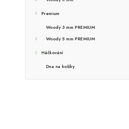
a
n
Premium
n
Woody 3 mm PREMIUM
í
Woody 5 mm PREMIUM
p
Háčkování
a
n
Dna na košíky
e
l