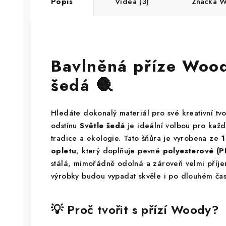
Popis
Videa (3)
Značka
Wo
Bavlněná příze Woo
šedá 🧶
Hledáte dokonalý materiál pro své kreativní tv
odstínu
Světle šedá
je ideální volbou pro každ
tradice a ekologie. Tato šňůra je vyrobena ze
1
opletu
, který doplňuje pevné
polyesterové (P
stálá, mimořádně odolná a zároveň velmi příje
výrobky budou vypadat skvěle i po dlouhém čas
💡 Proč tvořit s přízí Woody?