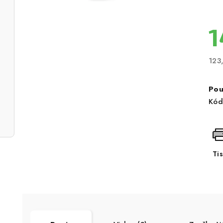
1
123
Měr
cen
Pou
Kód
Ti