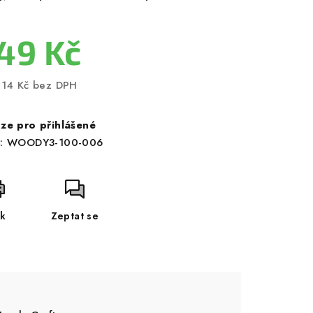
49 Kč
,14 Kč bez DPH
ná
a:
ze pro přihlášené
:
WOODY3-100-006
sk
Zeptat se