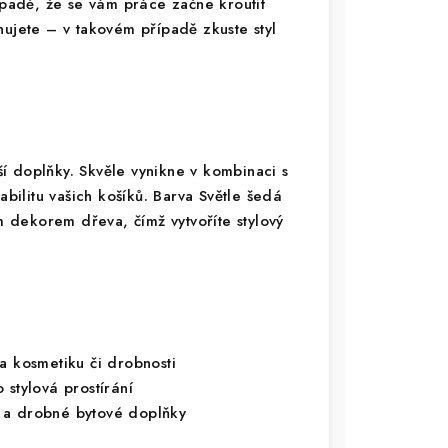
ípadě, že se vám práce začne kroutit
hujete – v takovém případě zkuste styl
í doplňky. Skvěle vynikne v kombinaci s
stabilitu vašich košíků. Barva Světle šedá
ím dekorem dřeva, čímž vytvoříte stylový
a kosmetiku či drobnosti
 stylová prostírání
 a drobné bytové doplňky