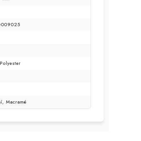
0009025
Polyester
ní, Macramé