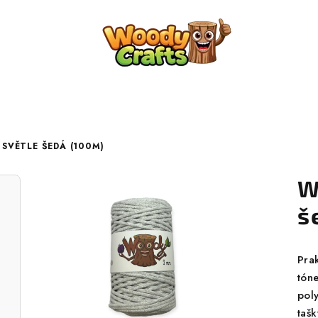
SVĚTLE ŠEDÁ (100M)
W
š
Pra
tón
pol
tašk