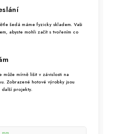
eslání
větle šedá máme fyzicky skladem. Vaši
m, abyste mohli začít s tvořením co
vám
může mírně lišit v závislosti na
onu. Zobrazené hotové výrobky jsou
 další projekty.
3 mm