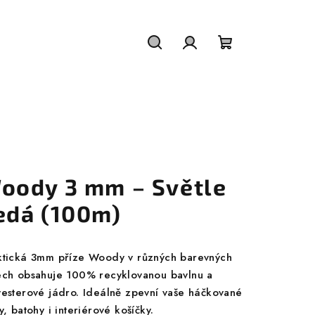
Hledat
Přihlášení
Nákupní
košík
oody 3 mm – Světle
edá (100m)
ktická 3mm příze Woody v různých barevných
ech obsahuje 100% recyklovanou bavlnu a
yesterové jádro. Ideálně zpevní vaše háčkované
y, batohy i interiérové košíčky.