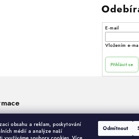
Odebír
E-mail
Vložením e-mai
Přihlásit se
rmace
izaci obsahu a reklam, poskytování
Odmítnout
álních médií a analýze naší
ti využíváme soubory cookies. Více