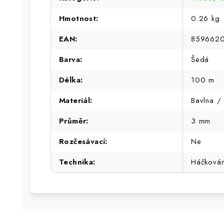
Hmotnost
:
0.26 kg
EAN
:
859662
Barva
:
Šedá
Délka
:
100 m
Materiál
:
Bavlna / 
Průměr
:
3 mm
Rozčesávací
:
Ne
Technika
:
Háčková