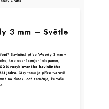
ody Crafts
dy 3 mm – Světle
oření? Bavlněná příze
Woody 3 mm
v
ého, kdo ocení spojení elegance,
00% recyklovaného bavlněného
ES) jádro
. Díky tomu je příze tvarově
mná na dotek, což zaručuje, že vaše
e.