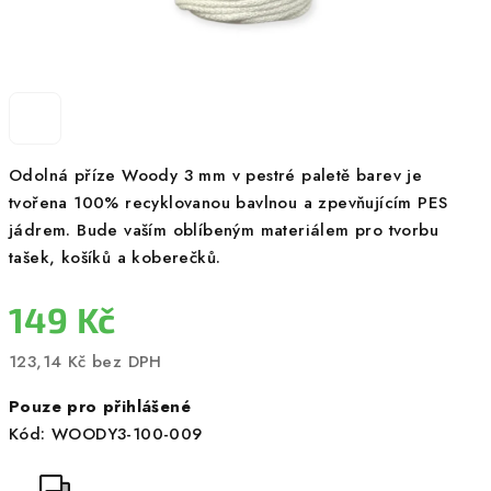
Odolná příze Woody 3 mm v pestré paletě barev je
tvořena 100% recyklovanou bavlnou a zpevňujícím PES
jádrem. Bude vaším oblíbeným materiálem pro tvorbu
tašek, košíků a koberečků.
149 Kč
123,14 Kč bez DPH
Měrná
Pouze pro přihlášené
cena:
Kód:
WOODY3-100-009