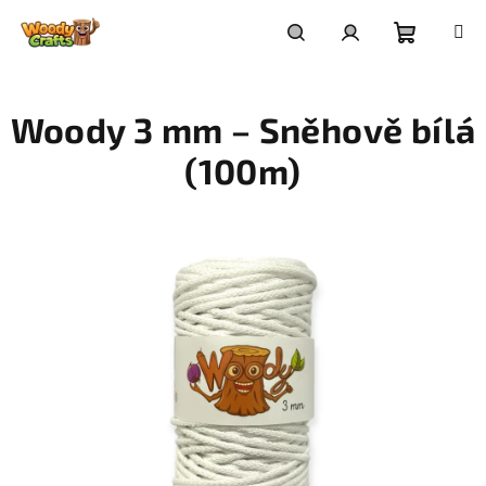
Přejít
na
Nákupní
Hledat
Přihlášení
obsah
Woody 3 mm – Sněhově bílá
košík
(100m)