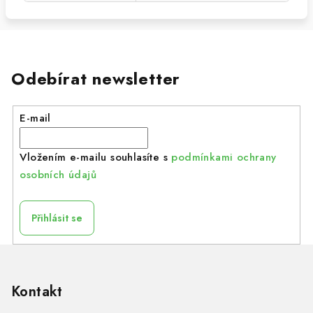
Odebírat newsletter
E-mail
Vložením e-mailu souhlasíte s
podmínkami ochrany
osobních údajů
Přihlásit se
Z
á
p
Kontakt
a