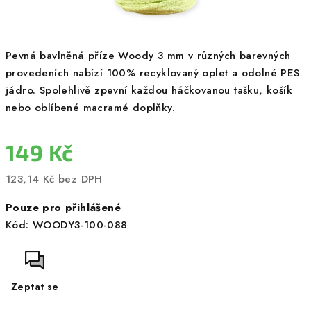
Pevná bavlněná příze Woody 3 mm v různých barevných
provedeních nabízí 100% recyklovaný oplet a odolné PES
jádro. Spolehlivě zpevní každou háčkovanou tašku, košík
nebo oblíbené macramé doplňky.
149 Kč
123,14 Kč bez DPH
Měrná
Pouze pro přihlášené
cena:
Kód:
WOODY3-100-088
Zeptat se