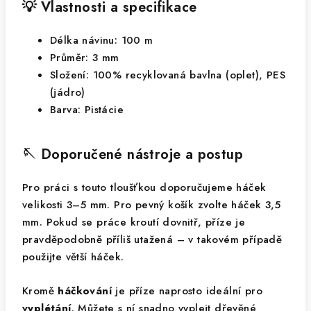
💡 Vlastnosti a specifikace
Délka návinu: 100 m
Průměr: 3 mm
Složení: 100% recyklovaná bavlna (oplet), PES
(jádro)
Barva: Pistácie
🪡 Doporučené nástroje a postup
Pro práci s touto tloušťkou doporučujeme háček
velikosti 3–5 mm. Pro pevný košík zvolte háček 3,5
mm. Pokud se práce kroutí dovnitř, příze je
pravděpodobně příliš utažená – v takovém případě
použijte větší háček.
Kromě
háčkování
je příze naprosto ideální pro
vyplétání
. Můžete s ní snadno vyplejt dřevěné