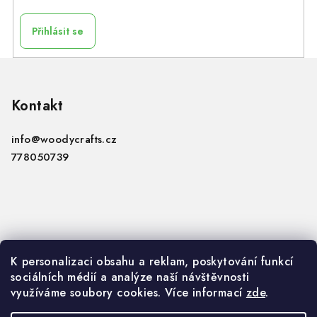
Přihlásit se
Z
á
p
Kontakt
a
info
@
woodycrafts.cz
t
778050739
í
Informace
K personalizaci obsahu a reklam, poskytování funkcí
sociálních médií a analýze naší návštěvnosti
VOP
využíváme soubory cookies. Více informací
zde
.
GDPR