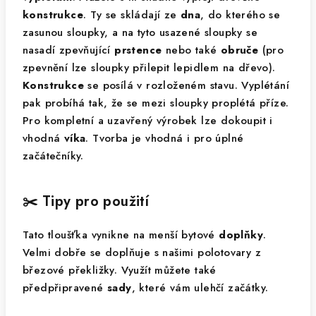
konstrukce
. Ty se skládají ze
dna
, do kterého se
zasunou sloupky, a na tyto usazené sloupky se
nasadí zpevňující
prstence
nebo také
obruče
(pro
zpevnění lze sloupky přilepit lepidlem na dřevo).
Konstrukce
se posílá v rozloženém stavu. Vyplétání
pak probíhá tak, že se mezi sloupky proplétá příze.
Pro kompletní a uzavřený výrobek lze dokoupit i
vhodná
víka
. Tvorba je vhodná i pro úplné
začátečníky.
✂️ Tipy pro použití
Tato tloušťka vynikne na menší bytové
doplňky
.
Velmi dobře se doplňuje s našimi polotovary z
březové překližky. Využít můžete také
předpřipravené
sady
, které vám ulehčí začátky.