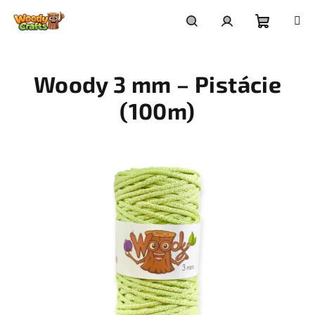
Přejít
na
Nákupní
Hledat
Přihlášení
obsah
Woody 3 mm – Pistácie
košík
(100m)