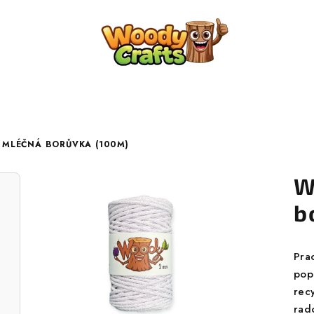
 MLÉČNÁ BORŮVKA (100M)
W
b
Pra
pop
rec
rad