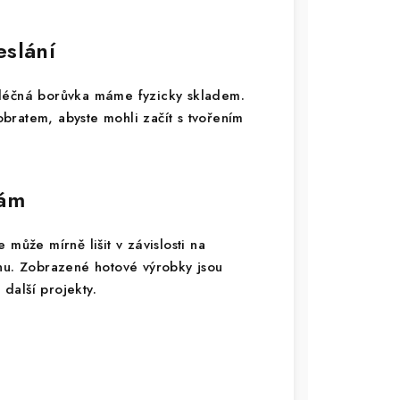
eslání
Mléčná borůvka máme fyzicky skladem.
bratem, abyste mohli začít s tvořením
vám
může mírně lišit v závislosti na
onu. Zobrazené hotové výrobky jsou
 další projekty.