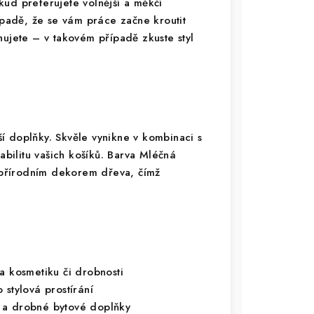
kud preferujete volnější a měkčí
ípadě, že se vám práce začne kroutit
hujete – v takovém případě zkuste styl
í doplňky. Skvěle vynikne v kombinaci s
stabilitu vašich košíků. Barva Mléčná
s přírodním dekorem dřeva, čímž
a kosmetiku či drobnosti
 stylová prostírání
 a drobné bytové doplňky