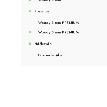
a
n
Premium
n
Woody 3 mm PREMIUM
í
Woody 5 mm PREMIUM
p
Háčkování
a
n
Dna na košíky
e
l