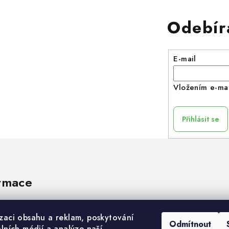
Odebír
E-mail
Vložením e-mai
Přihlásit se
rmace
izaci obsahu a reklam, poskytování
Odmítnout
álních médií a analýze naší