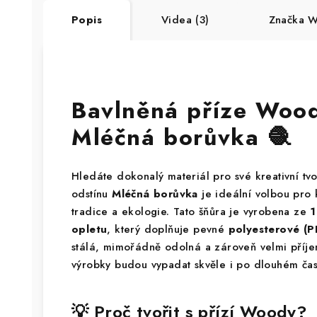
Popis
Videa (3)
Značka
Wo
Bavlněná příze Woo
Mléčná borůvka 🧶
Hledáte dokonalý materiál pro své kreativní tv
odstínu
Mléčná borůvka
je ideální volbou pro
tradice a ekologie. Tato šňůra je vyrobena ze
1
opletu
, který doplňuje pevné
polyesterové (P
stálá, mimořádně odolná a zároveň velmi příje
výrobky budou vypadat skvěle i po dlouhém čas
💡 Proč tvořit s přízí Woody?