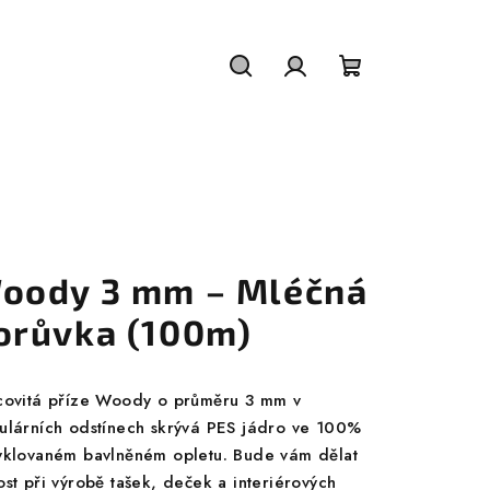
Hledat
Přihlášení
Nákupní
košík
oody 3 mm – Mléčná
orůvka (100m)
covitá příze Woody o průměru 3 mm v
ulárních odstínech skrývá PES jádro ve 100%
yklovaném bavlněném opletu. Bude vám dělat
ost při výrobě tašek, deček a interiérových