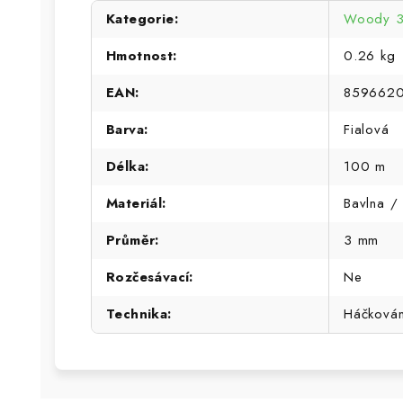
Kategorie
:
Woody 
Hmotnost
:
0.26 kg
EAN
:
859662
Barva
:
Fialová
Délka
:
100 m
Materiál
:
Bavlna / 
Průměr
:
3 mm
Rozčesávací
:
Ne
Technika
:
Háčková