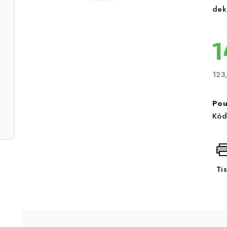
dek
1
123
Měr
cen
Pou
Kód
Ti