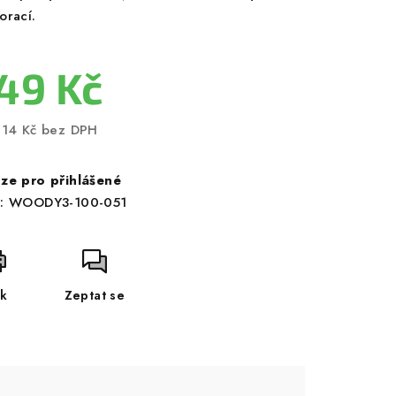
orací.
49 Kč
,14 Kč bez DPH
ná
a:
ze pro přihlášené
:
WOODY3-100-051
sk
Zeptat se