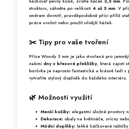
háčkovat pevný košík, zvolte háček
3,5 mm
. Po
strukturu, sáhněte po velikosti
4 až 5 mm
. V př
směrem dovnitř, pravděpodobně přízi příliš uta
práce uvolnit nebo použít silnější háček.
✂️ Tipy pro vaše tvoření
Příze Woody 3 mm je jako stvořená pro jemnějš
našimi
dny z březové překližky
, která zajistí 
borůvka je naprosto fantastická a krásně ladí 
vytvoříte stylový doplněk do každého interiéru.
🌿 Možnosti využití
Menší košíky:
elegantní úložné prostory n
Dekorace:
obaly na květináče, svícny nebo
Módní doplňky:
lehké háčkované taštičky