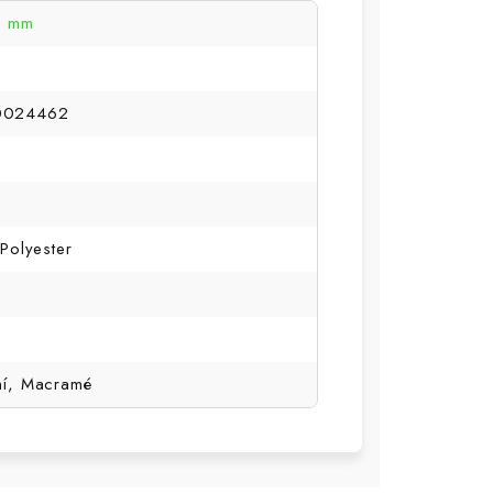
3 mm
0024462
Polyester
ní, Macramé