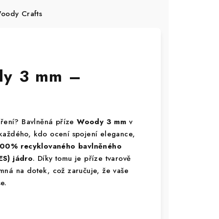
ody Crafts
dy 3 mm –
oření? Bavlněná příze
Woody 3 mm
v
 každého, kdo ocení spojení elegance,
00% recyklovaného bavlněného
ES) jádro
. Díky tomu je příze tvarově
mná na dotek, což zaručuje, že vaše
e.