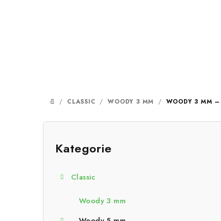
Přejít
na
obsah
/
CLASSIC
/
WOODY 3 MM
/
WOODY 3 MM –
DOMŮ
P
o
Kategorie
Přeskočit
kategorie
s
Classic
t
r
Woody 3 mm
Woody 5 mm