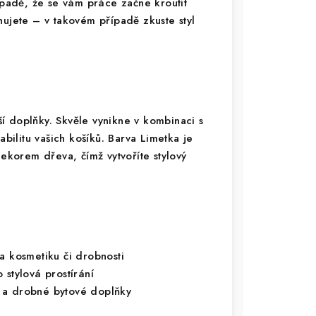
ípadě, že se vám práce začne kroutit
hujete – v takovém případě zkuste styl
í doplňky. Skvěle vynikne v kombinaci s
stabilitu vašich košíků. Barva Limetka je
dekorem dřeva, čímž vytvoříte stylový
a kosmetiku či drobnosti
 stylová prostírání
 a drobné bytové doplňky