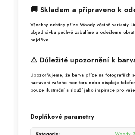
🚚 Skladem a připraveno k od
Všechny odstíny příze Woody včetně varianty L
objednávku pečlivě zabalíme a odešleme obrate
nejdříve.
⚠️ Důležité upozornění k bar
Upozorňujeme, že barva příze na fotografiích se 
nastavení vašeho monitoru nebo displeje telef
pouze ilustrační a slouží jako inspirace pro vaše
Doplňkové parametry
Kategorie
:
Woody 