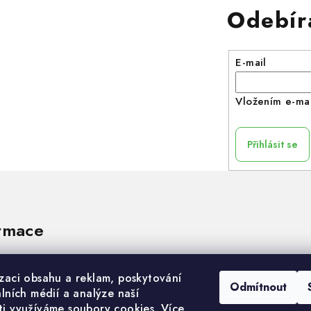
Odebír
E-mail
Vložením e-mai
Přihlásit se
rmace
izaci obsahu a reklam, poskytování
Odmítnout
álních médií a analýze naší
ti využíváme soubory cookies. Více