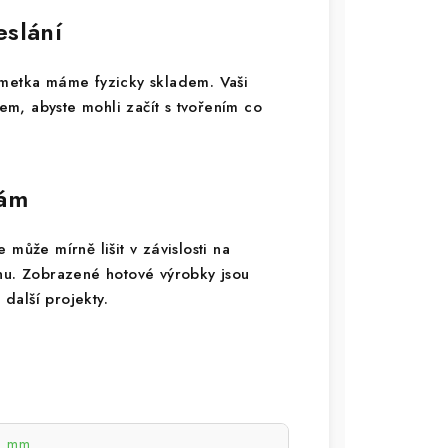
eslání
imetka máme fyzicky skladem. Vaši
m, abyste mohli začít s tvořením co
vám
může mírně lišit v závislosti na
onu. Zobrazené hotové výrobky jsou
 další projekty.
3 mm