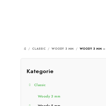
Přejít
na
obsah
/
CLASSIC
/
WOODY 3 MM
/
WOODY 3 MM – 
DOMŮ
P
o
Kategorie
Přeskočit
kategorie
s
Classic
t
r
Woody 3 mm
Woody 5 mm