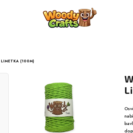
LIMETKA (100M)
W
L
Osv
nab
bavl
dop