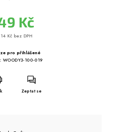
49 Kč
,14 Kč bez DPH
ná
a:
ze pro přihlášené
:
WOODY3-100-019
sk
Zeptat se