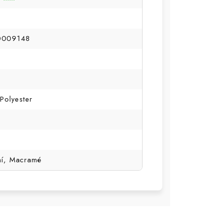
0009148
Polyester
ní, Macramé