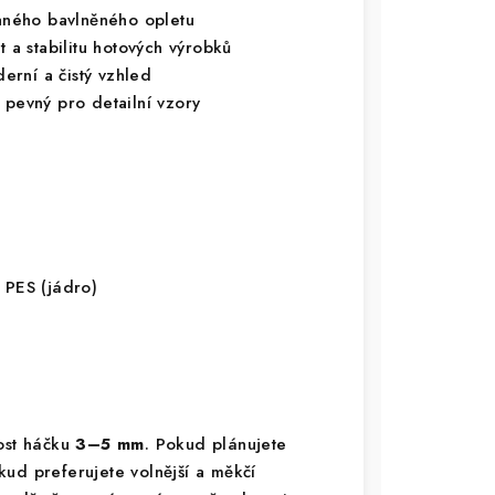
ného bavlněného opletu
t a stabilitu hotových výrobků
rní a čistý vzhled
 pevný pro detailní vzory
 PES (jádro)
kost háčku
3–5 mm
. Pokud plánujete
kud preferujete volnější a měkčí