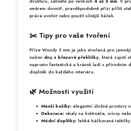
strukturu, sáhněte po velikosti
4 až 5 mm
. V př
směrem dovnitř, pravděpodobně přízi příliš uta
práce uvolnit nebo použít silnější háček.
✂️ Tipy pro vaše tvoření
Příze Woody 3 mm je jako stvořená pro jemnějš
našimi
dny z březové překližky
, která zajistí 
naprosto fantastická a krásně ladí s přírodním 
doplněk do každého interiéru.
🌿 Možnosti využití
Menší košíky:
elegantní úložné prostory n
Dekorace:
obaly na květináče, svícny nebo
Módní doplňky:
lehké háčkované taštičky