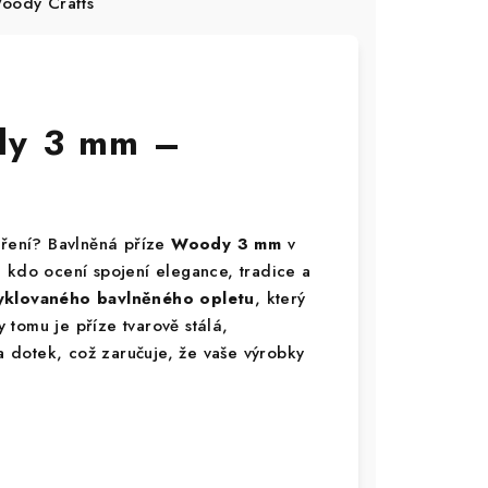
ody Crafts
dy 3 mm –
oření? Bavlněná příze
Woody 3 mm
v
 kdo ocení spojení elegance, tradice a
klovaného bavlněného opletu
, který
y tomu je příze tvarově stálá,
 dotek, což zaručuje, že vaše výrobky