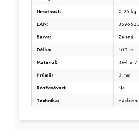
Hmotnost
:
0.26 kg
EAN
:
859662
Barva
:
Zelená
Délka
:
100 m
Materiál
:
Bavlna / 
Průměr
:
3 mm
Rozčesávací
:
Ne
Technika
:
Háčková