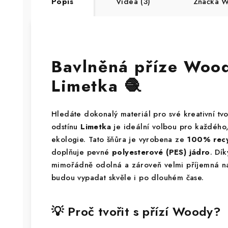
Popis
Videa (3)
Značka
Wo
Bavlněná příze Woo
Limetka 🧶
Hledáte dokonalý materiál pro své kreativní tv
odstínu
Limetka
je ideální volbou pro každého,
ekologie. Tato šňůra je vyrobena ze
100% recy
doplňuje pevné
polyesterové (PES) jádro
. Dík
mimořádně odolná a zároveň velmi příjemná na
budou vypadat skvěle i po dlouhém čase.
💡 Proč tvořit s přízí Woody?