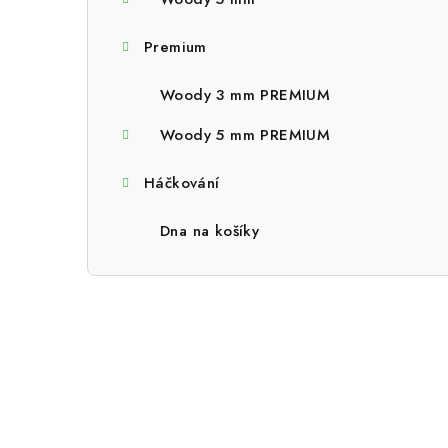
a
n
Premium
n
Woody 3 mm PREMIUM
í
Woody 5 mm PREMIUM
p
Háčkování
a
n
Dna na košíky
e
l