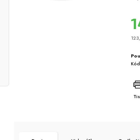
1
123
Měr
cen
Pou
Kód
Ti