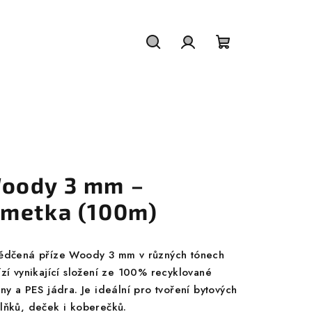
Hledat
Přihlášení
Nákupní
košík
oody 3 mm –
imetka (100m)
ědčená příze Woody 3 mm v různých tónech
ízí vynikající složení ze 100% recyklované
ny a PES jádra. Je ideální pro tvoření bytových
lňků, deček i koberečků.