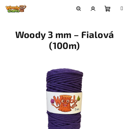
Přejít
na
Nákupní
Hledat
Přihlášení
obsah
Woody 3 mm – Fialová
košík
(100m)