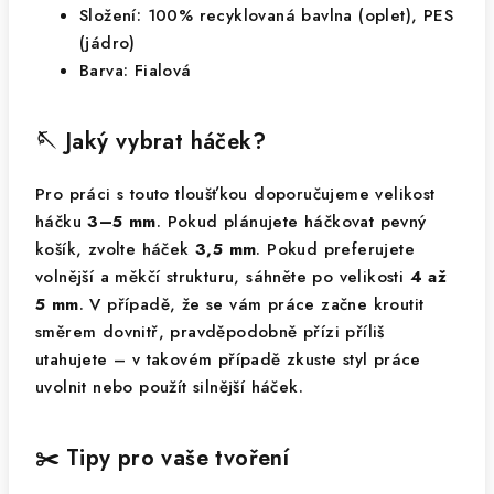
Složení: 100% recyklovaná bavlna (oplet), PES
(jádro)
Barva: Fialová
🪡 Jaký vybrat háček?
Pro práci s touto tloušťkou doporučujeme velikost
háčku
3–5 mm
. Pokud plánujete háčkovat pevný
košík, zvolte háček
3,5 mm
. Pokud preferujete
volnější a měkčí strukturu, sáhněte po velikosti
4 až
5 mm
. V případě, že se vám práce začne kroutit
směrem dovnitř, pravděpodobně přízi příliš
utahujete – v takovém případě zkuste styl práce
uvolnit nebo použít silnější háček.
✂️ Tipy pro vaše tvoření