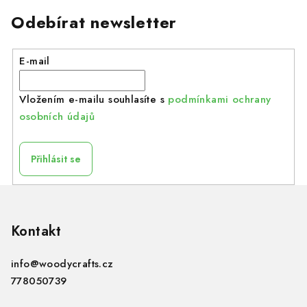
Odebírat newsletter
E-mail
Vložením e-mailu souhlasíte s
podmínkami ochrany
osobních údajů
Přihlásit se
Z
á
p
Kontakt
a
info
@
woodycrafts.cz
t
778050739
í