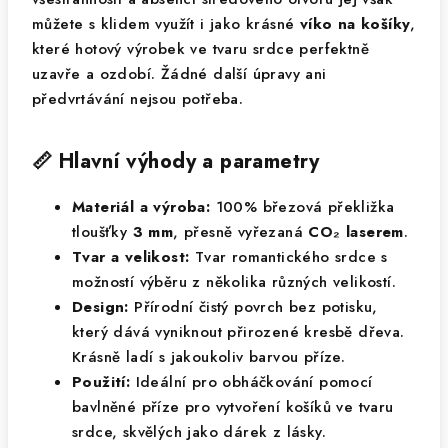
můžete s klidem využít i jako krásné
víko na košíky
,
které hotový výrobek ve tvaru srdce perfektně
uzavře a ozdobí. Žádné další úpravy ani
předvrtávání nejsou potřeba.
📏 Hlavní výhody a parametry
Materiál a výroba:
100% březová překližka
tloušťky
3 mm
, přesně vyřezaná
CO₂ laserem
.
Tvar a velikost:
Tvar romantického srdce s
možností výběru z několika různých velikostí.
Design:
Přírodní čistý povrch bez potisku,
který dává vyniknout přirozené kresbě dřeva.
Krásně ladí s jakoukoliv barvou příze.
Použití:
Ideální pro obháčkování pomocí
bavlněné příze pro vytvoření košíků ve tvaru
srdce, skvělých jako dárek z lásky.