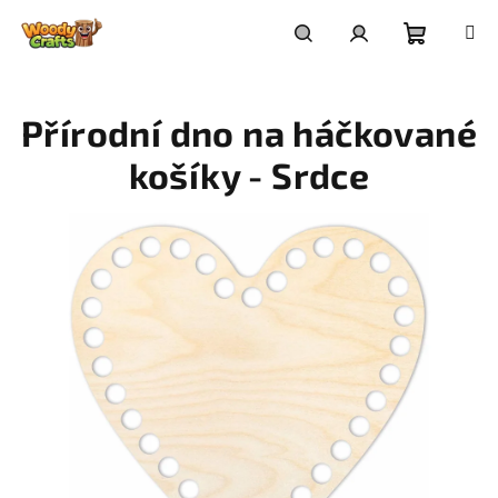
Přejít
na
Nákupní
Hledat
Přihlášení
obsah
Přírodní dno na háčkované
košík
košíky - Srdce