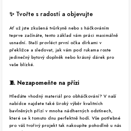
✨ Tvořte s radostí a objevujte
Ať už jste zkušená tvůrkyně nebo s háčkováním
teprve začínáte, tento základ vám práci maximálně
usnadní. Stačí provléct první očka dírkami v
překližce a sledovat, jak vám pod rukama roste
jedinečný bytový doplněk nebo krásný dárek pro
vaše blízké.
🧵 Nezapomeňte na přízi
Hledáte vhodný materiál pro obháčkování? V naší
nabídce najdete také široký výběr kvalitních
bavlněných přízí v mnoha nádherných odstínech,
které se k tomuto dnu perfektně hodí. Vše potřebné
pro váš tvořivý projekt tak nakoupíte pohodlně u nás