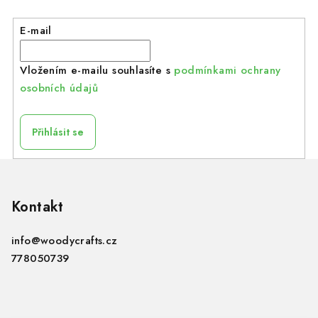
E-mail
Vložením e-mailu souhlasíte s
podmínkami ochrany
osobních údajů
Přihlásit se
Z
á
p
Kontakt
a
info
@
woodycrafts.cz
t
778050739
í