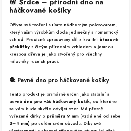
🌸 Srdce – přírodní dno na
háčkované košíky
Oživte své tvoření s tímto nádherným polotovarem,
který vašim výrobkům dodá jedinečný a romantický
vzhled. Precizně zpracovaný díl z kvalitní
březové
překližky
s čistým přírodním vzhledem a jemnou
kresbou dřeva je jako stvořený pro všechny
milovníky ručních prací.
🧶 Pevné dno pro háčkované košíky
Tento produkt je primárně určen jako stabilní a
pevné
dno pro váš háčkovaný košík
, od kterého
se vám bude skvěle odvíjet vzor. Má přesně
vyřezané dírky o
průměru 9 mm
(vzdálené od sebe
3–4 mm
) po celém svém obvodu. Díky své
všestrannosti a absenci středového otvoru jej však