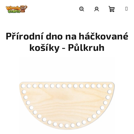
Přejít
na
Nákupní
Hledat
Přihlášení
obsah
Přírodní dno na háčkované
košík
košíky - Půlkruh