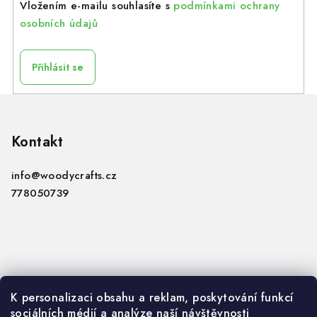
Vložením e-mailu souhlasíte s
podmínkami ochrany
osobních údajů
Přihlásit se
Z
á
p
Kontakt
a
info
@
woodycrafts.cz
t
778050739
í
Informace
K personalizaci obsahu a reklam, poskytování funkcí
sociálních médií a analýze naší návštěvnosti