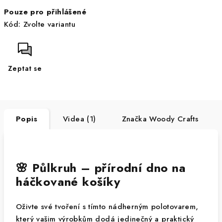
Měrná
Pouze pro přihlášené
cena:
Kód:
Zvolte variantu
Zeptat se
Popis
Videa (1)
Značka
Woody Crafts
🌸 Půlkruh – přírodní dno na
háčkované košíky
Oživte své tvoření s tímto nádherným polotovarem,
který vašim výrobkům dodá jedinečný a praktický