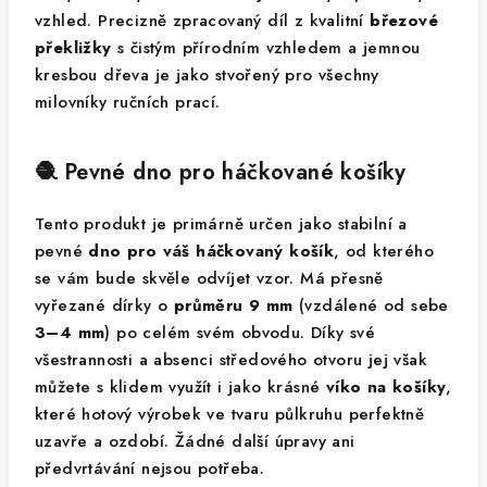
vzhled. Precizně zpracovaný díl z kvalitní
březové
překližky
s čistým přírodním vzhledem a jemnou
kresbou dřeva je jako stvořený pro všechny
milovníky ručních prací.
🧶 Pevné dno pro háčkované košíky
Tento produkt je primárně určen jako stabilní a
pevné
dno pro váš háčkovaný košík
, od kterého
se vám bude skvěle odvíjet vzor. Má přesně
vyřezané dírky o
průměru 9 mm
(vzdálené od sebe
3–4 mm
) po celém svém obvodu. Díky své
všestrannosti a absenci středového otvoru jej však
můžete s klidem využít i jako krásné
víko na košíky
,
které hotový výrobek ve tvaru půlkruhu perfektně
uzavře a ozdobí. Žádné další úpravy ani
předvrtávání nejsou potřeba.