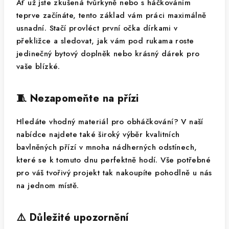
Ať už jste zkušená tvůrkyně nebo s háčkováním
teprve začínáte, tento základ vám práci maximálně
usnadní. Stačí provléct první očka dírkami v
překližce a sledovat, jak vám pod rukama roste
jedinečný bytový doplněk nebo krásný dárek pro
vaše blízké.
🧵 Nezapomeňte na přízi
Hledáte vhodný materiál pro obháčkování? V naší
nabídce najdete také široký výběr kvalitních
bavlněných přízí v mnoha nádherných odstínech,
které se k tomuto dnu perfektně hodí. Vše potřebné
pro váš tvořivý projekt tak nakoupíte pohodlně u nás
na jednom místě.
⚠️ Důležité upozornění