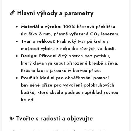
📏 Hlavní výhody a parametry
Materiál a výroba:
100% březová překližka
tloušťky
3 mm
, přesně vyřezaná
CO₂ laserem
.
Tvar a velikost:
Praktický tvar půlkruhu s
možností výběru z několika různých velikostí.
Design:
Přírodní čistý povrch bez potisku,
který dává vyniknout přirozené kresbě dřeva.
Krásně ladí s jakoukoliv barvou příze.
Použití:
Ideální pro obháčkování pomocí
bavlněné příze pro vytvoření polokruhových
košíků, které skvěle padnou například rovnou
ke zdi.
✨ Tvořte s radostí a objevujte