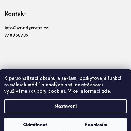
á
p
Kontakt
a
info
@
woodycrafts.cz
t
778050739
í
Informace
K personalizaci obsahu a reklam, poskytování funkcí
sociálních médií a analýze naší návštěvnosti
VOP
využíváme soubory cookies. Více informací
zde
.
GDPR
Nastavení
Copyright 2026
Woody Crafts B2B
. Všechna práva
vyhrazena.
Upravit nastavení cookies
Odmítnout
Souhlasím