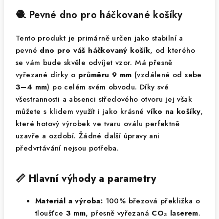
🧶 Pevné dno pro háčkované košíky
Tento produkt je primárně určen jako stabilní a
pevné
dno pro váš háčkovaný košík
, od kterého
se vám bude skvěle odvíjet vzor. Má přesně
vyřezané dírky o
průměru 9 mm
(vzdálené od sebe
3–4 mm
) po celém svém obvodu. Díky své
všestrannosti a absenci středového otvoru jej však
můžete s klidem využít i jako krásné
víko na košíky
,
které hotový výrobek ve tvaru oválu perfektně
uzavře a ozdobí. Žádné další úpravy ani
předvrtávání nejsou potřeba.
📏 Hlavní výhody a parametry
Materiál a výroba:
100% březová překližka o
tloušťce
3 mm
, přesně vyřezaná
CO₂ laserem
.