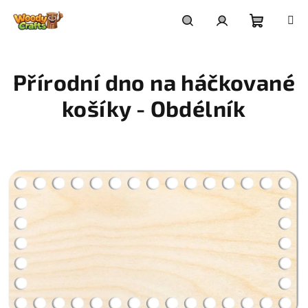
Přejít
na
Nákupní
Hledat
Přihlášení
obsah
Přírodní dno na háčkované
košík
košíky - Obdélník