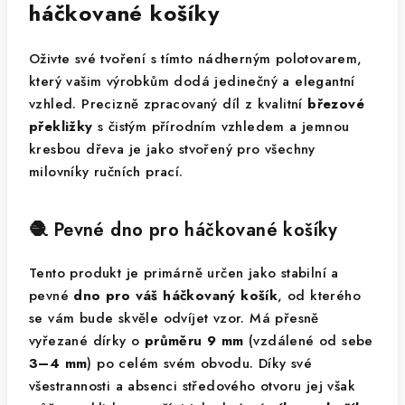
háčkované košíky
Oživte své tvoření s tímto nádherným polotovarem,
který vašim výrobkům dodá jedinečný a elegantní
vzhled. Precizně zpracovaný díl z kvalitní
březové
překližky
s čistým přírodním vzhledem a jemnou
kresbou dřeva je jako stvořený pro všechny
milovníky ručních prací.
🧶 Pevné dno pro háčkované košíky
Tento produkt je primárně určen jako stabilní a
pevné
dno pro váš háčkovaný košík
, od kterého
se vám bude skvěle odvíjet vzor. Má přesně
vyřezané dírky o
průměru 9 mm
(vzdálené od sebe
3–4 mm
) po celém svém obvodu. Díky své
všestrannosti a absenci středového otvoru jej však