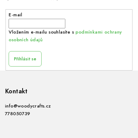
E-mail
Vložením e-mailu souhlasíte s
podmínkami ochrany
osobních údajů
Přihlásit se
Z
á
p
Kontakt
a
info
@
woodycrafts.cz
t
778050739
í