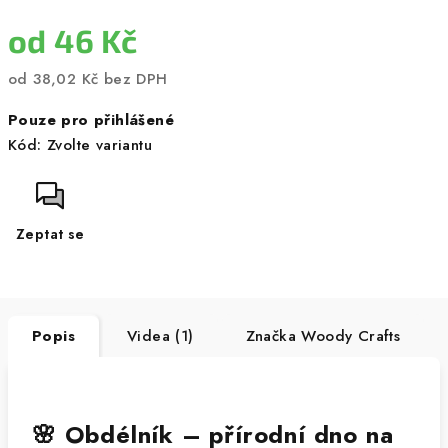
od
46 Kč
od
38,02 Kč
bez DPH
Měrná
Pouze pro přihlášené
cena:
Kód:
Zvolte variantu
Zeptat se
Popis
Videa (1)
Značka
Woody Crafts
🌸 Obdélník – přírodní dno na