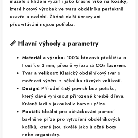
můžete s klidem využít i jako krásné
víko na košíky
,
které hotový výrobek ve tvaru obdélníku perfektně
uzavře a ozdobí. Žádné další úpravy ani
předvrtávání nejsou potřeba.
📏 Hlavní výhody a parametry
Materiál a výroba:
100% březová překližka o
tloušťce
3 mm
, přesně vyřezaná
CO₂ laserem
.
Tvar a velikost:
Klasický obdélníkový tvar s
možností výběru z několika různých velikostí.
Design:
Přírodní čistý povrch bez potisku,
který dává vyniknout přirozené kresbě dřeva.
Krásně ladí s jakoukoliv barvou příze.
Použití:
Ideální pro obháčkování pomocí
bavlněné příze pro vytvoření obdélníkových
košíků, které jsou skvělé jako úložné boxy
nebo organizéry.