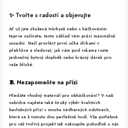
✨ Tvořte s radostí a objevujte
Ať už jste zkušená tvůrkyně nebo s háčkováním
teprve začínáte, tento základ vám práci maximálně
usnadní. Stačí provléct první očka dírkami v
překližce a sledovat, jak vám pod rukama roste
jedinečný bytový doplněk nebo krásný dárek pro
vaše blízké.
🧵 Nezapomeňte na přízi
Hledáte vhodný materiál pro obháčkování? V naší
nabídce najdete také široký výběr kvalitních
bavlněných přízí v mnoha nádherných odstínech,
které se k tomuto dnu perfektně hodí. Vše potřebné
pro váš tvořivý projekt tak nakoupíte pohodlně u nás