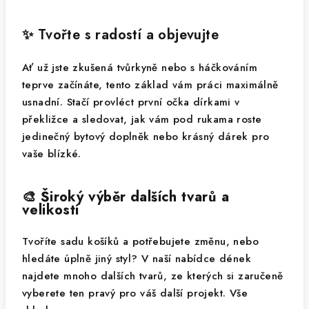
✨ Tvořte s radostí a objevujte
Ať už jste zkušená tvůrkyně nebo s háčkováním
teprve začínáte, tento základ vám práci maximálně
usnadní. Stačí provléct první očka dírkami v
překližce a sledovat, jak vám pod rukama roste
jedinečný bytový doplněk nebo krásný dárek pro
vaše blízké.
🎨 Široký výběr dalších tvarů a
velikostí
Tvoříte sadu košíků a potřebujete změnu, nebo
hledáte úplně jiný styl? V naší nabídce dének
najdete mnoho dalších tvarů, ze kterých si zaručeně
vyberete ten pravý pro váš další projekt. Vše