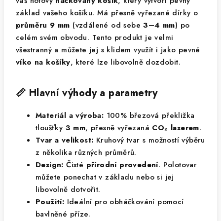
váš hotový
háčkovaný košík
, který vytvoří pevný
základ vašeho košíku. Má přesně vyřezané dírky o
průměru 9 mm
(vzdálené od sebe
3–4 mm
) po
celém svém obvodu. Tento produkt je velmi
všestranný a můžete jej s klidem využít i jako pevné
víko na košíky
, které lze libovolně dozdobit.
📏 Hlavní výhody a parametry
Materiál a výroba:
100% březová překližka
tloušťky
3 mm
, přesně vyřezaná
CO₂ laserem
.
Tvar a velikost:
Kruhový tvar s možností výběru
z několika různých průměrů.
Design:
Čisté
přírodní provedení
. Polotovar
můžete ponechat v základu nebo si jej
libovolně dotvořit.
Použití:
Ideální pro obháčkování pomocí
bavlněné příze.