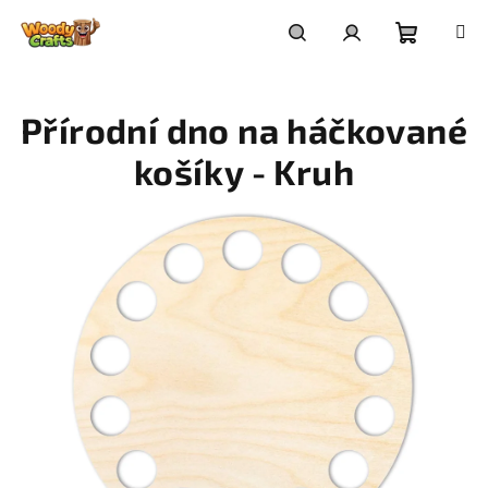
Přejít
na
Nákupní
Hledat
Přihlášení
obsah
Přírodní dno na háčkované
košík
košíky - Kruh