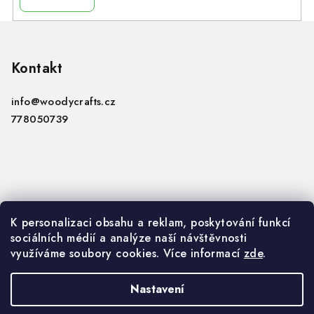
Z
á
p
Kontakt
a
info
@
woodycrafts.cz
t
778050739
í
Informace
K personalizaci obsahu a reklam, poskytování funkcí
sociálních médií a analýze naší návštěvnosti
VOP
využíváme soubory cookies. Více informací
zde
.
GDPR
Nastavení
Copyright 2026
Woody Crafts B2B
. Všechna práva