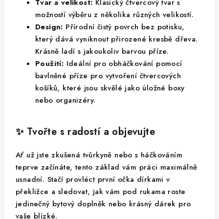
Tvar a velikost:
Klasický čtvercový tvar s
možností výběru z několika různých velikostí.
Design:
Přírodní čistý povrch bez potisku,
který dává vyniknout přirozené kresbě dřeva.
Krásně ladí s jakoukoliv barvou příze.
Použití:
Ideální pro obháčkování pomocí
bavlněné příze pro vytvoření čtvercových
košíků, které jsou skvělé jako úložné boxy
nebo organizéry.
✨ Tvořte s radostí a objevujte
Ať už jste zkušená tvůrkyně nebo s háčkováním
teprve začínáte, tento základ vám práci maximálně
usnadní. Stačí provléct první očka dírkami v
překližce a sledovat, jak vám pod rukama roste
jedinečný bytový doplněk nebo krásný dárek pro
vaše blízké.