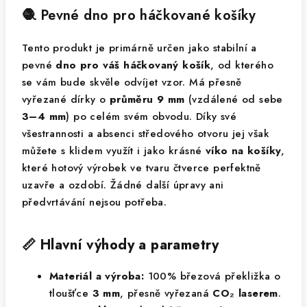
🧶 Pevné dno pro háčkované košíky
Tento produkt je primárně určen jako stabilní a
pevné
dno pro váš háčkovaný košík
, od kterého
se vám bude skvěle odvíjet vzor. Má přesně
vyřezané dírky o
průměru 9 mm
(vzdálené od sebe
3–4 mm
) po celém svém obvodu. Díky své
všestrannosti a absenci středového otvoru jej však
můžete s klidem využít i jako krásné
víko na košíky
,
které hotový výrobek ve tvaru čtverce perfektně
uzavře a ozdobí. Žádné další úpravy ani
předvrtávání nejsou potřeba.
📏 Hlavní výhody a parametry
Materiál a výroba:
100% březová překližka o
tloušťce
3 mm
, přesně vyřezaná
CO₂ laserem
.