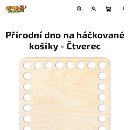
Přejít
na
Nákupní
Hledat
Přihlášení
obsah
Přírodní dno na háčkované
košík
košíky - Čtverec