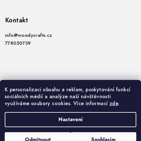
Z
á
p
Kontakt
a
info
@
woodycrafts.cz
t
778050739
í
Informace
K personalizaci obsahu a reklam, poskytování funkcí
sociálních médií a analýze naší návštěvnosti
VOP
využíváme soubory cookies. Více informací
zde
.
GDPR
Nastavení
Copyright 2026
Woody Crafts B2B
. Všechna práva
vyhrazena.
Upravit nastavení cookies
Odmítnout
Souhlasím